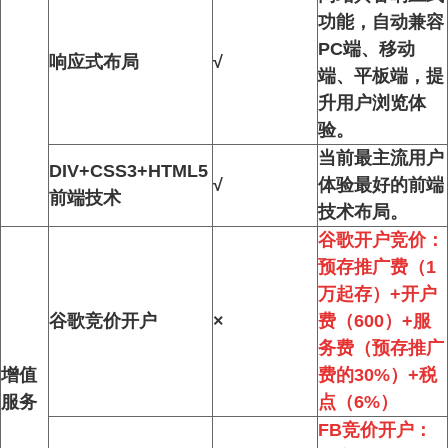
功能，自动兼容
PC端、移动
响应式布局
√
端、平板端，提
升用户浏览体
验。
当前最主流用户
DIV+CSS3+HTML5
√
体验最好的前端
前端技术
技术布局。
谷歌开户竞价：
预存推广费（1
万起存）+开户
谷歌竞价开户
×
费（600）+服
务费（预存推广
增值
费的30%）+税
服务
点（6%）
FB竞价开户：