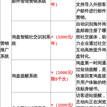
邮件管理营销系统
年）
支持导入外部客
户邮件进行邮件
营销。
自动识别海外询
盘邮箱注册了哪
询盘智能社交识别系
×（1000元/
些社交媒体，助
营销
统
年）
力企业通过社交
推广
互动高效提升询
系统
盘转化。
询盘第一时间通
过短信提醒，是
×（1000元/
询盘提醒系统
快速回复询盘提
限5千次）
升用户体验的绝
佳贴身秘书。
访客进站提醒，
主动向正在浏览
×（1000元/