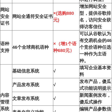
增加网站安全
网站
×
(选购880
型，提供谷歌排
安全
网站全通符安全证书
元)
名，访问安全获
证书
得访客信任
可以从谷歌认为
有交易机会的46
语种
×
（
增1个语
46个全球商机语种
个竞价语种任选
支持
种680元
）
一种作为主语
种。
填写企业基本资
基础信息系统
√
料
发布产品，傻瓜
产品发布系统
√
式功能说明提示
内容
新闻案例发布，
文章发布系统
√
管理
傻瓜式操作
系统
编辑产品参数信