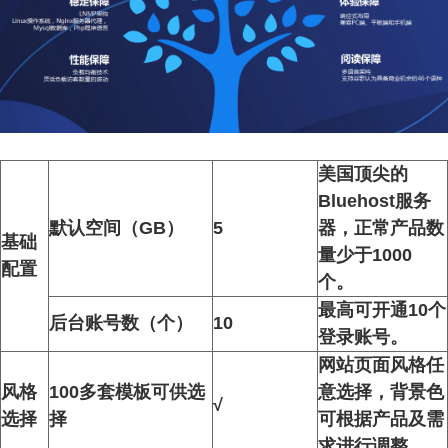
美国顶尖的
Bluehost服务
默认空间（GB）
5
器，正常产品数
基础
量少于1000
配置
个。
最高可开通10个
后台账号数（个）
10
登录账号。
网站页面风格任
风格
100多套模板可供选
意选择，背景色
√
选择
择
可根据产品及需
求进行调整。